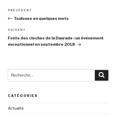
Navigation
PRÉCÉDENT
Article
de
précédent
Toulouse en quelques mots
l’article
SUIVANT
Article
suivant
Fonte des cloches de la Daurade : un événement
exceptionnel en septembre 2018
Recherche
Reche
pour
:
CATÉGORIES
Actualité