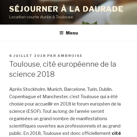
Aller
SÉJOURNER À LA DAURADE
au
Location courte durée à Toulouse
contenu
principal
Menu
PUBLIÉ
6 JUILLET 2018
PAR
AMBROISE
LE
Toulouse, cité européenne de la
science 2018
Après Stockholm, Munich, Barcelone, Turin, Dublin,
Copenhague et Manchester, c’est Toulouse qui a été
choisie pour accueillir en 2018 le forum européen de la
science (ESOF). Tout au long de l’année seront
organisées un grand nombre de manifestations
scientifiques ouvertes aux professionnels et au grand
public. En 2018, Toulouse est donc officiellement
cité