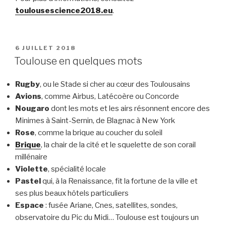
toulousescience2018.eu
.
PUBLIÉ
6 JUILLET 2018
LE
Toulouse en quelques mots
Rugby
, ou le Stade si cher au cœur des Toulousains
Avions
, comme Airbus, Latécoère ou Concorde
Nougaro
dont les mots et les airs résonnent encore des
Minimes à Saint-Sernin, de Blagnac à New York
Rose
, comme la brique au coucher du soleil
Brique
, la chair de la cité et le squelette de son corail
millénaire
Violette
, spécialité locale
Pastel
qui, à la Renaissance, fit la fortune de la ville et
ses plus beaux hôtels particuliers
Espace
: fusée Ariane, Cnes, satellites, sondes,
observatoire du Pic du Midi… Toulouse est toujours un