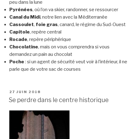
peu dans la lune
Pyrénées
, où l’on va skier, randonner, se ressourcer
Canal du Midi
, notre lien avec la Méditerranée
Cassoulet
,
foie gras
, canard, le régime du Sud-Ouest
Capitole
, repère central
Rocade
, repère périphérique
Chocolatine
, mais on vous comprendra si vous
demandez un pain au chocolat
Poche
: si un agent de sécurité veut voir à l’intérieur, il ne
parle que de votre sac de courses
PUBLIÉ
27 JUIN 2018
LE
Se perdre dans le centre historique