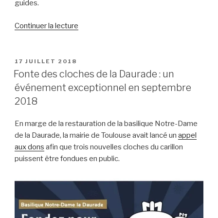
guides.
Continuer la lecture
de
« Toulouse
loin
des
PUBLIÉ
17 JUILLET 2018
LE
touristes »
Fonte des cloches de la Daurade : un
événement exceptionnel en septembre
2018
En marge de la restauration de la basilique Notre-Dame
de la Daurade, la mairie de Toulouse avait lancé un
appel
aux dons
afin que trois nouvelles cloches du carillon
puissent être fondues en public.