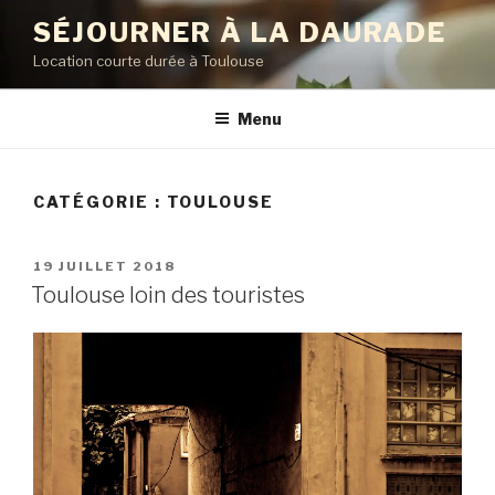
Aller
SÉJOURNER À LA DAURADE
au
Location courte durée à Toulouse
contenu
principal
Menu
CATÉGORIE : TOULOUSE
PUBLIÉ
19 JUILLET 2018
LE
Toulouse loin des touristes