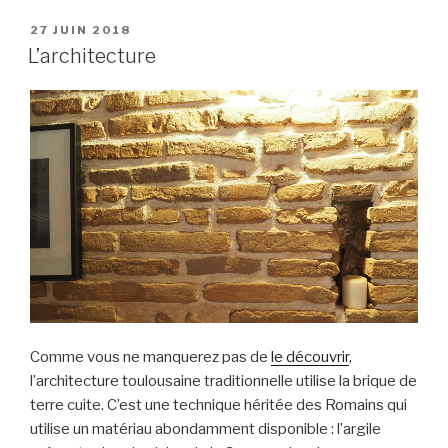
de
la
PUBLIÉ
27 JUIN 2018
LE
Garonne »
L’architecture
Comme vous ne manquerez pas de
le découvrir
,
l’architecture toulousaine traditionnelle utilise la brique de
terre cuite. C’est une technique héritée des Romains qui
utilise un matériau abondamment disponible : l’argile