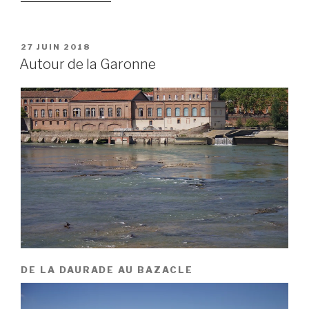
« Se
perdre
dans
PUBLIÉ
27 JUIN 2018
LE
le
Autour de la Garonne
centre
historique »
DE LA DAURADE AU BAZACLE