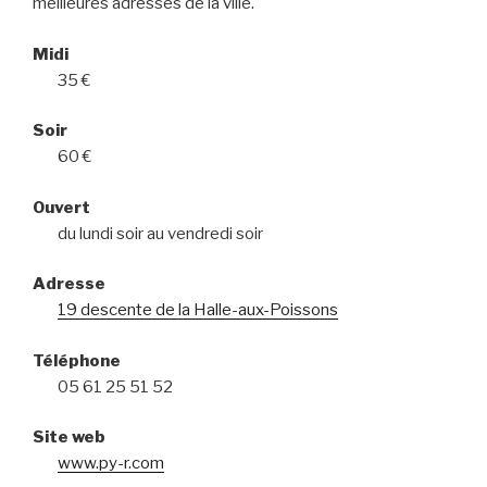
meilleures adresses de la ville.
Midi
35 €
Soir
60 €
Ouvert
du lundi soir au vendredi soir
Adresse
19 descente de la Halle-aux-Poissons
Téléphone
05 61 25 51 52
Site web
www.py-r.com