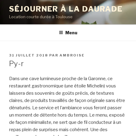
Aller
SÉJOURNER À LA DAURADE
au
Location courte durée à Toulouse
contenu
principal
Menu
PUBLIÉ
31 JUILLET 2018
PAR
AMBROISE
LE
Py-r
Dans une cave lumineuse proche de la Garonne, ce
restaurant gastronomique (une étoile Michelin) vous
laissera des souvenirs de goûts précis, de textures
claires, de produits travaillés de façon originale sans être
dénaturés. Le service et l’ambiance vous feront passer
un moment de détente hors du temps. Le menu, exposé
de façon minimaliste, ne sert que de fil conducteur à un
repas plein de surprises mais cohérent. Une des