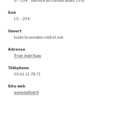
9 – 15 € (service en continu avant 19 h)
Soir
15 – 20 €
Ouvert
toute la semaine midi et soir
Adresse
9 rue Jean Suau
Téléphone
05 61 21 78 71
Site web
www.batbat.fr
Navigation