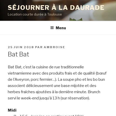
Aller
SÉJOURNER À LA DAURADE
au
Location courte durée à Toulouse
contenu
principal
Menu
PUBLIÉ
25 JUIN 2018
PAR
AMBROISE
LE
Bat Bat
Bat Bat, c’est la cuisine de rue traditionnelle
vietnamienne avec des produits frais et de qualité (bœuf
de l’Aveyron, porc fermier…). La soupe pho et les bo bun
associent délicieusement une base mijotée et des
herbes fraîches ajoutées à la dernière minute. Brunch
servi le week-end jusqu’à 13 h (sur réservation).
Midi