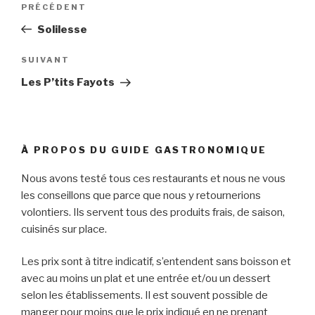
PRÉCÉDENT
Article
de
précédent
Solilesse
l’article
SUIVANT
Article
suivant
Les P’tits Fayots
À PROPOS DU GUIDE GASTRONOMIQUE
Nous avons testé tous ces restaurants et nous ne vous
les conseillons que parce que nous y retournerions
volontiers. Ils servent tous des produits frais, de saison,
cuisinés sur place.
Les prix sont à titre indicatif, s’entendent sans boisson et
avec au moins un plat et une entrée et/ou un dessert
selon les établissements. Il est souvent possible de
manger pour moins que le prix indiqué en ne prenant