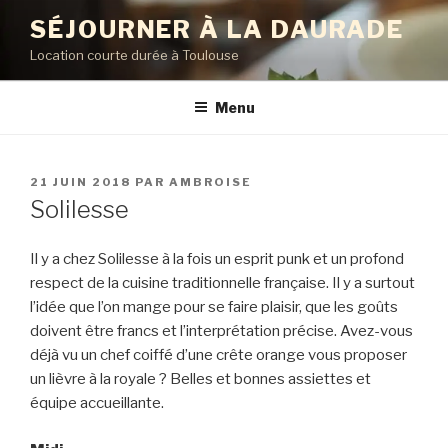
Aller
SÉJOURNER À LA DAURADE
au
Location courte durée à Toulouse
contenu
principal
Menu
PUBLIÉ
21 JUIN 2018
PAR
AMBROISE
LE
Solilesse
Il y a chez Solilesse à la fois un esprit punk et un profond
respect de la cuisine traditionnelle française.
Il y a surtout
l’idée que l’on mange pour se faire plaisir, que les goûts
doivent être francs et l’interprétation précise. Avez-vous
déjà vu un chef coiffé d’une crête orange vous proposer
un lièvre à la royale ? Belles et bonnes assiettes et
équipe accueillante.